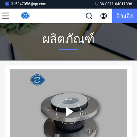
315347056@qq.com
86-0371-64011898
อ้างอิง
ผลิตภัณฑ์