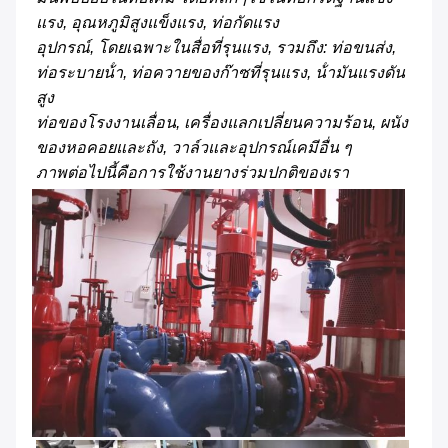
แรง, อุณหภูมิสูงแข็งแรง, ท่อกัดแรง
อุปกรณ์, โดยเฉพาะในสื่อที่รุนแรง, รวมถึง: ท่อขนส่ง, 
ท่อระบายน้ํา, ท่อควายของก๊าซที่รุนแรง, น้ํามันแรงดัน
สูง
ท่อของโรงงานเลื่อน, เครื่องแลกเปลี่ยนความร้อน, ผนัง
ของหอคอยและถัง, วาล์วและอุปกรณ์เคมีอื่น ๆ
ภาพต่อไปนี้คือการใช้งานยางร่วมปกติของเรา