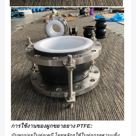
การใช้งานของผูกขยายยาง PTFE:
มันพบบ่อยในท่อเคมี โดยหลักๆใช้ในท่อกรดฐานแข็ง