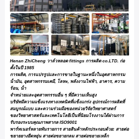
Henan ZhiCheng วาล์วหลอด fittings การผลิต co.LTD. ก่อ
ตั้งในปี 1985
การผลิต, การแปรรูปและการขายในฐานะหนึ่งในอุตสาหกรรม
น้ํามัน, อุตสาหกรรมเคมี, โลหะ, พลังงานไฟฟ้า, อาคาร, ความ
ร้อน, น้ํา
จําหน่ายและอุตสาหกรรมอื่น ๆ ที่มีความเห็นสูง
บริษัทมีความแข็งแรงทางเทคนิคที่แข็งแกร่ง อุปกรณ์การผลิตที่
สมบูรณ์แบบ และความร่วมมือของหน่วยวิจัยวิทยาศาสตร์
ของวิทยาศาสตร์และเทคโนโลยีเป็นที่นิยมโรงงานได้ผ่านการ
รับรองระบบคุณภาพสากล ISO9001
พาร์ทเนอร์หลายพันรายการ สายสินค้าหลักประกอบด้วย: สายต่อ
ขยายยางยืดหยุ่น สายต่อขยายกลม สายต่อขยายเหล็ก