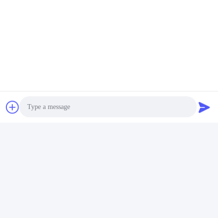
ภาพและข้อมูลเทคนิค.
Q: คุณให้ตัวอย่างหรือไม่?
A: ใช่ เราสามารถนําเสนอตัวอย่างฟรี แต่ค่าจัดส่งที่
ครอบคลุมโดยลูกค้า
Q: ผลิตภัณฑ์สามารถผลิตตามความต้องการของลูกค้า
ได้หรือไม่
A: ใช่, ข้อจําแนกที่กล่าวไว้ข้างบนคือมาตรฐาน, เรา
สามารถออกแบบและผลิตตามความต้องการ.
Tags:
2 นิ้วยางต่อขยาย
ss การขยาย
สายต่อขยายขั้ว
Photo
Video Call
Audio Call
ผลิตภัณฑ์คล้ายกัน