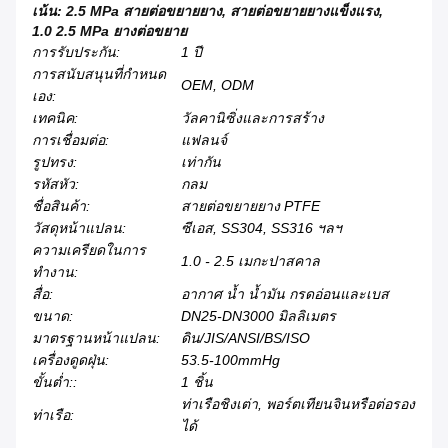
เน้น:
2.5 MPa สายต่อขยายยาง
,
สายต่อขยายยางแข็งแรง
,
1.0 2.5 MPa ยางต่อขยาย
การรับประกัน:
1 ปี
การสนับสนุนที่กําหนด
OEM, ODM
เอง:
เทคนิค:
วัลคานิซิ่งและการสร้าง
การเชื่อมต่อ:
แฟลนจ์
รูปทรง:
เท่ากัน
รหัสหัว:
กลม
ชื่อสินค้า:
สายต่อขยายยาง PTFE
วัสดุหน้าแปลน:
ซีเอส, SS304, SS316 ฯลฯ
ความเครียดในการ
1.0 - 2.5 เมกะปาสคาล
ทำงาน:
สื่อ:
อากาศ น้ำ น้ำมัน กรดอ่อนและเบส
ขนาด:
DN25-DN3000 มิลลิเมตร
มาตรฐานหน้าแปลน:
ดิน/JIS/ANSI/BS/ISO
เครื่องดูดฝุ่น:
53.5-100mmHg
ขั้นต่ำ::
1 ชิ้น
ท่าเรือชิงเต่า, พอร์ตเทียนจินหรือต่อรอง
ท่าเรือ:
ได้