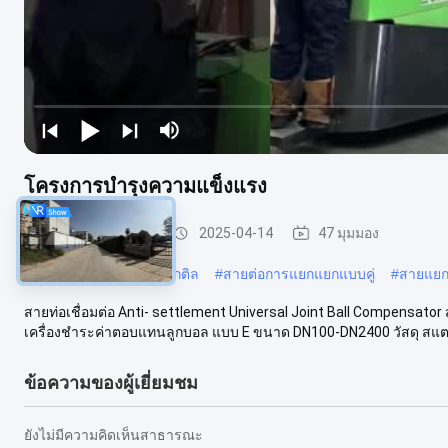
โครงการบํารุงความแข็งแรง
อุตสาหกรรมผ่าตัด
2025-04-14
47 มุมมอง
#
การแยกแยกสานเหล็กดักติล
#
สายต่อการแยกแยกแบบคู่
#
สายแยก
สายท่อเชื่อมต่อ Anti- settlement Universal Joint Ball Compensator 
เครื่องชําระค่าตอบแทนลูกบอล แบบ E ขนาด DN100-DN2400 วัสดุ สแตน
ข้อความของผู้เยี่ยมชม
ยังไม่มีความคิดเห็นสาธารณะ