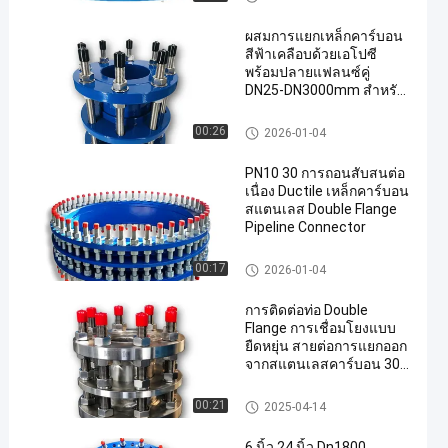
ผสมการแยกเหล็กคาร์บอน
สีฟ้าเคลือบด้วยเอโปซี
พร้อมปลายแฟลนซ์คู่
DN25-DN3000mm สําหรับ
ระบบท่อ
อุตสาหกรรมผ่าตัด
00:26
2026-01-04
PN10 30 การถอนสับสนต่อ
เนื่อง Ductile เหล็กคาร์บอน
สแตนเลส Double Flange
Pipeline Connector
อุตสาหกรรมผ่าตัด
00:17
2026-01-04
การติดต่อท่อ Double
Flange การเชื่อมโยงแบบ
ยืดหยุ่น สายต่อการแยกออก
จากสแตนเลสคาร์บอน 304
316 สายต่อการแยกออกจาก
สแตนเลสไรนเลส Double
อุตสาหกรรมผ่าตัด
00:21
2025-04-14
Flange
6 นิ้ว 24 นิ้ว Dn1800