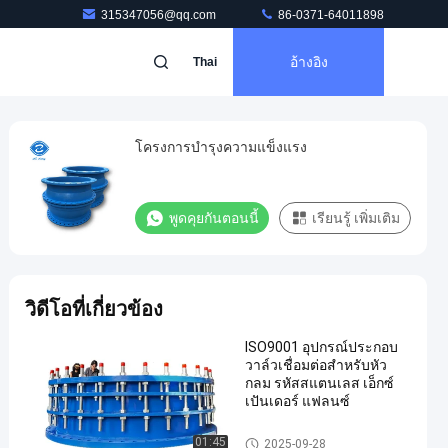
315347056@qq.com
86-0371-64011898
อ้างอิง
Thai
โครงการบํารุงความแข็งแรง
พูดคุยกันตอนนี้
เรียนรู้ เพิ่มเติม
วิดีโอที่เกี่ยวข้อง
ISO9001 อุปกรณ์ประกอบ
วาล์วเชื่อมต่อสําหรับหัว
กลม รหัสสแตนเลส เอ็กซ์
เปันเดอร์ แฟลนซ์
สายต่อการขยายขอบขอบคู่
01:45
2025-09-28