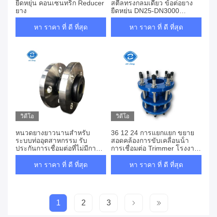
ยืดหยุ่น คอนเซนทริก Reducer
สตีลทรงกลมเดี่ยว ข้อต่อยาง
ยาง
ยืดหยุ่น DN25-DN3000
สำหรับปั๊มและวาล์ว
หา ราคา ที่ ดี ที่สุด
หา ราคา ที่ ดี ที่สุด
วิดีโอ
วิดีโอ
หนวดยางยาวนานสําหรับ
36 12 24 การแยกแยก ขยาย
ระบบท่ออุตสาหกรรม รับ
สอดคล้องการขับเคลื่อนน้ํา
ประกันการเชื่อมต่อที่ไม่มีการ
การเชื่อมต่อ Trimmer โรงงาน
รั่วและการดูดซึมสั่น
คาร์บอนสแตนเลส Double
Flange
หา ราคา ที่ ดี ที่สุด
หา ราคา ที่ ดี ที่สุด
1
2
3