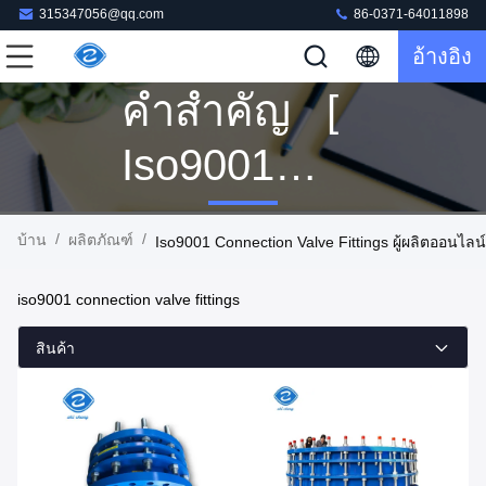
315347056@qq.com
86-0371-64011898
อ้างอิง
คําสําคัญ [
Iso9001
Connection
/
/
บ้าน
ผลิตภัณฑ์
Iso9001 Connection Valve Fittings ผู้ผลิตออนไลน์
Valve
iso9001 connection valve fittings
Fittings ] คู่
สินค้า
กับ 44
ผลิตภัณฑ์